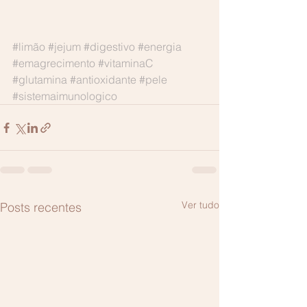
#limão
#jejum
#digestivo
#energia
#emagrecimento
#vitaminaC
#glutamina
#antioxidante
#pele
#sistemaimunologico
Ver tudo
Posts recentes