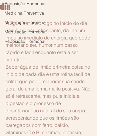
Reposição Hormonal
dia
Medicina Preventiva
Modulação Hormonal
A água de limão logo no início do dia 
não é apenas refrescante, dá-lhe um 
Modulação Hormonal
impulso imediato de energia que pode 
Reposição Hormonal
melhorar o seu humor num passo 
rápido e fácil enquanto está a ser 
hidratado. 
Beber água de limão primeira coisa no 
início de cada dia é uma rotina fácil de 
entrar que pode melhorar sua saúde 
geral de uma forma muito positiva. Não 
só é refrescante, mas pula inicia a 
digestão e o processo de 
desintoxicação natural do seu corpo, 
acrescentando que os limões são 
carregados com ferro, cálcio, 
vitaminas C e B, enzimas, potássio, 