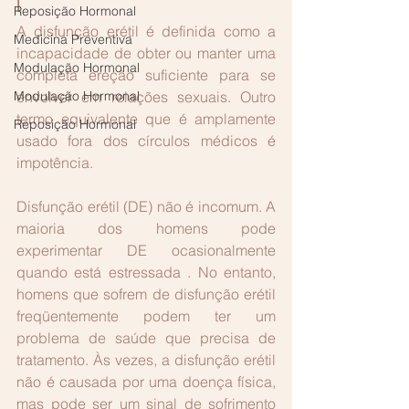
l
Reposição Hormonal
A disfunção erétil é definida como a 
Medicina Preventiva
incapacidade de obter ou manter uma 
Modulação Hormonal
completa ereção suficiente para se 
Modulação Hormonal
envolver em relações sexuais. Outro 
termo equivalente que é amplamente 
Reposição Hormonal
usado fora dos círculos médicos é 
impotência.
Disfunção erétil (DE) não é incomum. A 
maioria dos homens pode  
experimentar DE ocasionalmente 
quando está estressada . No entanto, 
homens que sofrem de disfunção erétil 
freqüentemente podem ter um 
problema de saúde que precisa de 
tratamento. Às vezes, a disfunção erétil 
não é causada por uma doença física, 
mas pode ser um sinal de sofrimento 