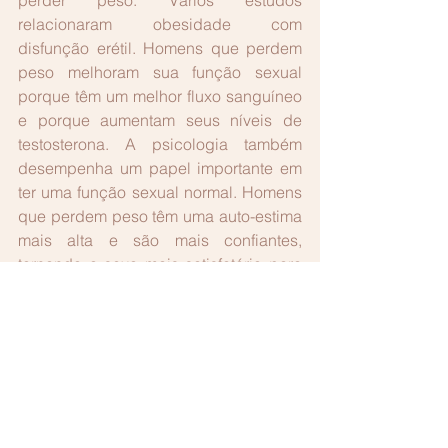
relacionaram obesidade com 
disfunção erétil. Homens que perdem 
peso melhoram sua função sexual 
porque têm um melhor fluxo sanguíneo 
e porque aumentam seus níveis de 
testosterona. A psicologia também 
desempenha um papel importante em 
ter uma função sexual normal. Homens 
que perdem peso têm uma auto-estima 
mais alta e são mais confiantes, 
tornando o sexo mais satisfatório para 
eles.
#obesidade
#sexo
#gordura
#comida
#fome
#psicologico
#musculação
#corrida
#bike
#libido
#doençacardiovascular
#colesterol
#testosterona
#estradiol