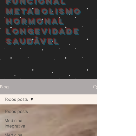
FUNCIONAL
METABOLISMO
HORMONAL
longevidade
saudável
Blog
Todos posts
Todos posts
Medicina
Integrativa
Medicina