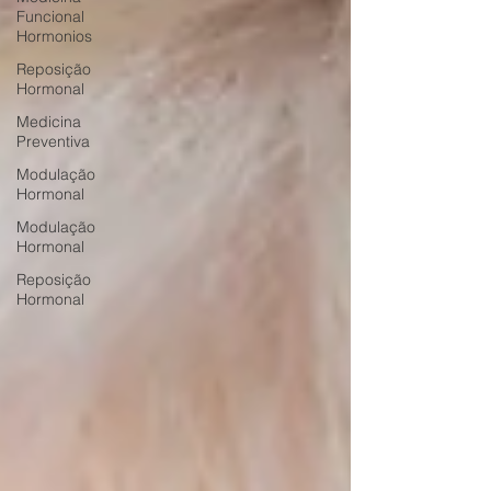
Funcional
Hormonios
Reposição
Hormonal
Medicina
Preventiva
Modulação
Hormonal
Modulação
Hormonal
Reposição
Hormonal