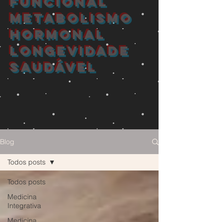
FUNCIONAL
METABOLISMO
HORMONAL
longevidade
saudável
Blog
Todos posts
Todos posts
Medicina
Integrativa
Medicina