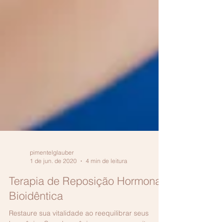
pimentelglauber
1 de jun. de 2020
4 min de leitura
Terapia de Reposição Hormonal
Bioidêntica