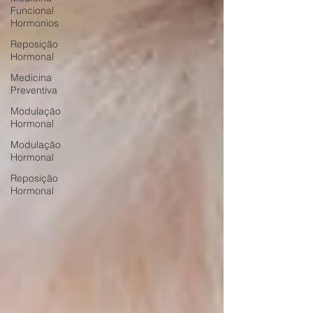
Funcional
Hormonios
Reposição
Hormonal
Medicina
Preventiva
Modulação
Hormonal
Modulação
Hormonal
Reposição
Hormonal