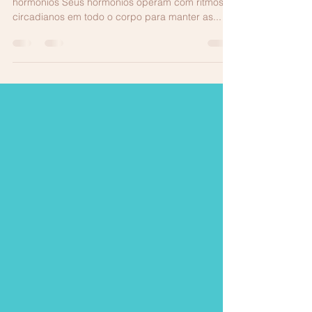
Restaure sua vitalidade ao reequilibrar seus
hormônios Seus hormônios operam com ritmos
circadianos em todo o corpo para manter as...