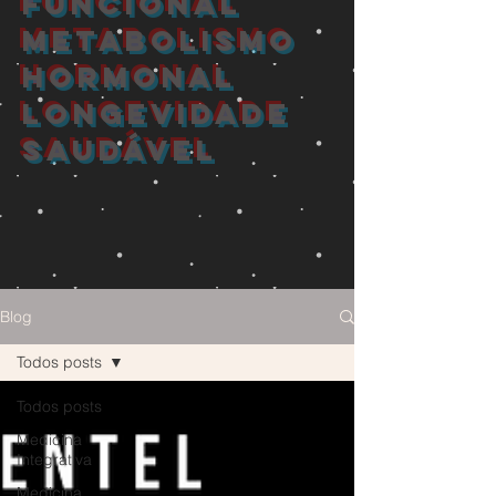
FUNCIONAL
METABOLISMO
HORMONAL
longevidade
saudável
Blog
Todos posts
Todos posts
Medicina
Integrativa
Medicina