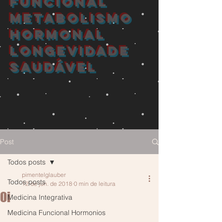
FUNCIONAL
METABOLISMO
HORMONAL
longevidade
saudável
Post
Todos posts
pimentelglauber
Todos posts
12 de jun. de 2018
0 min de leitura
Oi
Medicina Integrativa
Medicina Funcional Hormonios